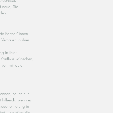
rlebnisse.
d neue, Sie
rden.
e Partner*innen
Verhalten in ihrer
g in ihrer
Konflikte wünschen,
 von mir durch
nennen, sei es nun
t hilfreich, wenn es
Neuorientierung in
ert, unterstützt die