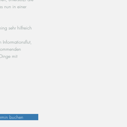
es nun in einer
ng sehr hilfreich
n Informationsflut,
ufkommenden
 Dinge mit
ermin buchen