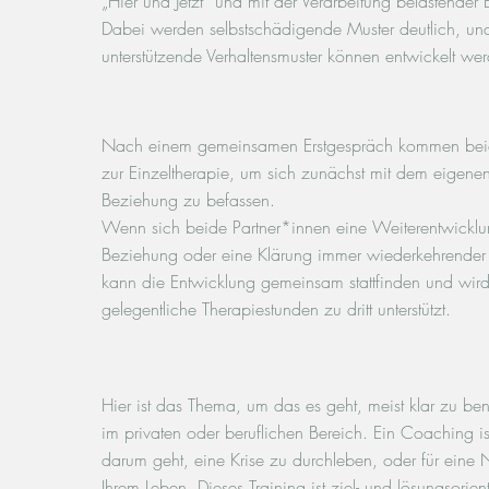
„Hier und Jetzt“ und mit der Verarbeitung belastender E
Dabei werden selbstschädigende Muster deutlich, un
unterstützende Verhaltensmuster können entwickelt we
Nach einem gemeinsamen Erstgespräch kommen beid
zur Einzeltherapie, um sich zunächst mit dem eigenen 
Beziehung zu befassen.
Wenn sich beide Partner*innen eine Weiterentwicklun
Beziehung oder eine Klärung immer wiederkehrender 
kann die Entwicklung gemeinsam stattfinden und wird
gelegentliche Therapiestunden zu dritt unterstützt.
Hier ist das Thema, um das es geht, meist klar zu be
im privaten oder beruflichen Bereich. Ein Coaching is
darum geht, eine Krise zu durchleben, oder für eine 
Ihrem Leben. Dieses Training ist ziel- und lösungsorienti